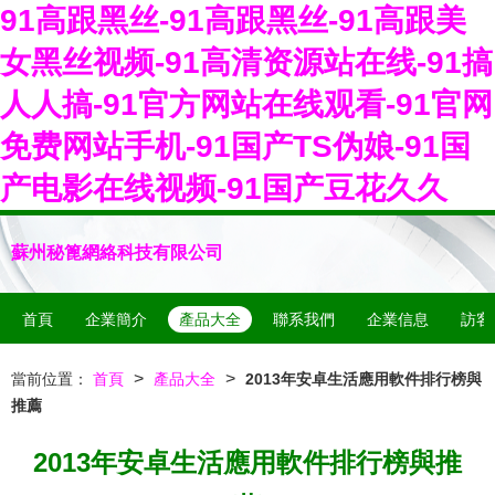
91高跟黑丝-91高跟黑丝-91高跟美
女黑丝视频-91高清资源站在线-91搞
人人搞-91官方网站在线观看-91官网
免费网站手机-91国产TS伪娘-91国
产电影在线视频-91国产豆花久久
蘇州秘篦網絡科技有限公司
首頁
企業簡介
產品大全
聯系我們
企業信息
訪客
>
>
當前位置：
首頁
產品大全
2013年安卓生活應用軟件排行榜與
推薦
2013年安卓生活應用軟件排行榜與推