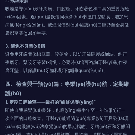
2.
戒煙限酒
吸煙是導(dǎo)致牙周病、口腔癌、牙齒著色和口臭的重要危險
(xiǎn)因素。過(guò)量飲酒同樣會(huì)刺激口腔黏膜，增加患
病風(fēng)險(xiǎn)。戒煙限酒對(duì)維護(hù)口腔乃至全身健
康都至關(guān)重要。
3.
避免不良習(xí)慣
避免用牙齒開(kāi)瓶蓋、咬硬物，以防牙齒隱裂或崩缺。糾正
夜磨牙、緊咬牙等習(xí)慣，必要時(shí)可咨詢牙醫(yī)制作夜
磨牙墊，以保護(hù)牙齒和顳下頜關(guān)節(jié)。
四、檢查與干預(yù)篇：專業(yè)護(hù)航，定期維
護(hù)
1.
定期口腔檢查——最好的“維修保養(yǎng)”
即使自我感覺(jué)良好，也應(yīng)每半年至一年進(jìn)行一
次全面的口腔檢查。牙醫(yī)能通過(guò)專業(yè)工具發(fā)現
(xiàn)肉眼無(wú)法察覺(jué)的早期齲齒、牙結(jié)石和牙齦問
(wèn)題，實(shí)現(xiàn)早診斷、早治療，將問(wèn)題扼殺