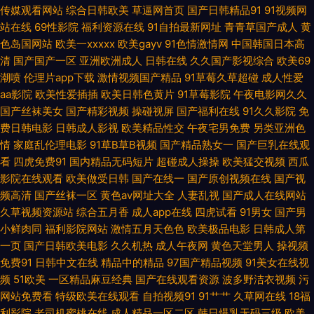
传媒观看网站
综合日韩欧美
草逼网首页
国产日韩精品91
91视频网
青草网 日日夜夜网 亚洲操片免费看 91经典三级 97亚洲资源总站 东京色视频
站在线
69性影院
福利资源在线
91自拍最新网址
青青草国产成人
黄
色岛国网站
欧美一xxxxx
欧美gayv
91色情激情网
中国韩国日本高
清
国产国产一区
亚洲欧洲成人
日韩在线
久久国产影视综合
欧美69
韩国青草无码观看 久久嫩草精品久久 欧美性爱网址 色婷婷成人网址 亚洲变
潮喷
伦理片app下载
激情视频国产精品
91草莓久草超碰
成人性爱
aa影院
欧美性爱插插
欧美日韩色黄片
91草莓影院
午夜电影网久久
态制服另类 91次元黄色pc 97干在线观看 成人在线69 国内精品夜夜操 另类
国产丝袜美女
国产精彩视频
操碰视屏
国产福利在线
91久久影院
免
费日韩电影
日韩成人影视
欧美精品性交
午夜宅男免费
另类亚洲色
婷婷 青青操久操视频 天堂Av电影官网 伊人打炮网 91人妻国产 Av欧美日韩
情
家庭乱伦理电影
91草B草B视频
国产精品熟女一
国产巨乳在线观
看
四虎免费91
国内精品无码短片
超碰成人操操
欧美猛交视频
西瓜
成人不卡 国产久草小视频 久久8热 欧美性交网 日韩三区 午夜性爱片 3级片
影院在线观看
欧美做受日韩
国产在线一
国产原创视频在线
国产视
频高清
国产丝袜一区
黄色av网址大全
人妻乱视
国产成人在线网站
视频 AA级黄色网 久久夜av 久久只这里有精品 青娱乐老司机分类 午夜影院
久草视频资源站
综合五月香
成人app在线
四虎试看
91男女
国产男
小鲜肉同
福利影院网站
激情五月天色色
欧美极品电影
日韩成人第
岛国 91人妻激情视频 超碰色婷婷 91小视频黄 亚洲日韩aa无码 成人免费福利
一页
国产日韩欧美电影
久久机热
成人午夜网
黄色天堂男人
操视频
免费91
日韩中文在线
精品中的精品
97国产精品视频
91美女在线视
黄色图片 内射网站国产二区 日韩伦理在线 午夜小电影 91免费视频国产 变态
频
51欧美
一区精品麻豆经典
国产在线观看资源
波多野洁衣视频
污
网站免费看
特级欧美在线观看
自拍视频91
91艹艹
久草网在线
18福
另类第8页 国产精品乱轮 九一视频在线 欧美性交网站 色五月激情综合网 亚
利影院
老司机蜜桃在线
成人精品一区二区
韩日爆乳无码三级
欧美