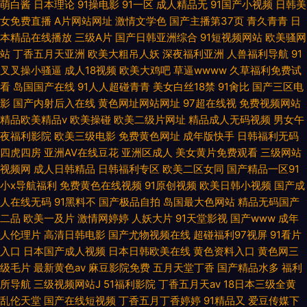
萌白酱
日本理论
91操电影
91一区
成人精品无
91国产小视频
日韩美
女免费直播
A片网站网址
激情文学色
国产主播第37页
青久青青
日
本精品在线播放
三级A片
国产日韩亚洲综合
91短视频网站
欧美骚网
站
丁香五月天亚洲
欧美大粗吊人妖
深夜福利亚洲
人兽福利导航
91
叉叉操小骚逼
成人18视频
欧美大鸡吧
草逼wwww
久草福利免费试
看
岛国国产在线
91人人超碰青青
美女白丝18禁
91肏比
国产三区电
影
国产内射后入在线
黄色网址网站网址
97超在线视
免费视频网站
精品欧美精品v
欧美操碰
欧美二级片网址
精品成人无码视频
男女午
夜福利影院
欧美三级电影
免费黄色网址
成年版快手
日韩福利无码
四虎四房
亚洲AV在线豆花
亚洲区成人
美女黄片免费观看
三级网站
视频网
成人日韩精品
日韩福利专区
欧美二区女同
国产精品一区91
小x导航福利
免费黄色在线视频
91原创视频
欧美日韩小视频
国产成
人在线无码
91黑料不
国产极品自拍
岛国最大色网站
精品无码国产
二品
欧美一及片
激情网婷婷
人妖大片
91天堂影视
国产www
成年
人伦理片
高清日韩电影
国产尤物视频在线
超碰福利97视屏
91看片
入口
日本国产成人视频
日本日韩欧美在线
黄色资料入口
黄色网三
级毛片
最新黄色av
麻豆影院免费
五月天堂丁香
国产精品水多
福利
所导航
三级视频网站J
51福利影院
丁香五月天av
18日本三级全黄
乱伦天堂
国产在线短视频
丁香五月丁香婷婷
91精品又
爱豆传媒下