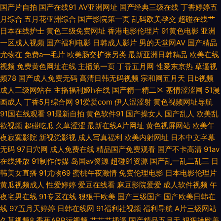
国产片自拍
国产在线91
AV亚洲网址
国产经典三级在线
丁香婷婷五
月综合
五月花亚洲综合
国产影院第一页
乱码欧美孕交
超碰在线艹
精品资源网站 另类视频综合 日韩中文视频 91成人版下载 久草福利视频免费
日本在线护士
黄色三级免费网址
香港电影伦理片
91黄色电影
亚洲
一区成人视频
国产福利电影
日韩成人影片
男的天堂网AV
国产精品
日韩三级aa 91福利老司机 成人超踫 久久色窝窝 日韩一级操逼片 91传媒综综
尤物在
免费a一毛片
欧美肠交扩张另类
最新亚洲日韩精品
欧美在线
视频
免费黄色网址在线
主播第一页
丁香五月网
性爱东京热
草逼视
合网 超碰搁操逼 九九有精品 日韩成性交网在线 91桃色国产探花 国产精品日
频78
国产成人免费无码
高清日韩无码视频
宗和网五月天
日b视频
成人三级网站在
主播福利姬h在线
国产精一精二区
基情涩涩网
51漫
韩久久 人人肏艹 亚洲一区97色 草逼福利视频导航 黄色网大全 人人操操 伊
画成人
丁香5月综合网
91爱爱com
伊人涩涩射
黄色视频网址导航
91国在线观看
91最新自拍
黄色软件91
国产操女人
国产乱人
欧美乱
人福利导航 爱豆AV首页 久久福利网 午夜影视91 99这里都是精品 国产日韩
欲视频
超碰吃瓜
久草涩涩
最新在线A片网址
黄色视屏网站
欧美午
夜寂寞影院
新视觉影视
成人写真福利
欧美内射网址
日本中文字幕
欧美精品 欧美色图色99 香蕉视频黄色 av超碰 国内肏屄视频 欧美性爱二区
无码
97日穴网
成人免费在线
精品国产免费观看
国产不卡高清
91av
在线播放
91制作传媒
岛国av资源
超碰91资源
国产乱一乱二乱三
日
综合狼人Av 成人影片大香蕉 蜜桃91无码入口 天堂逼色 91蜜桃在线观看 国产
韩美女直播
91尤物69
蜜桃午夜激情
免费伦理电影
日本电影伦理片
黄瓜视频成人
性爱婷婷
爱豆在线看
麻豆影院爱爱
成人软件视频
午
91福利 女同性恋视频 午夜影院入口 A片影院 黄色三级片网址 日日肏日肏 91
夜宅男在线
91专区在线
狠狠干欧美
国产三级国产
国产欧美日韩在
线
97五月天婷婷
日韩在线网
91福利社视频
福利导航
A片三级网站
视频家庭 免费性片 亚洲成人色情电影 福利AV一区 欧美性爱综合网 日本
久草视频8
香蕉APP污视频
艹艹艹插逼
国产精品五月天
狠狠操欧美