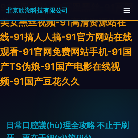
91高跟黑丝-91高跟黑丝-91高跟
北京欣湖科技有限公司
美女黑丝视频-91高清资源站在
线-91搞人人搞-91官方网站在线
观看-91官网免费网站手机-91国
产TS伪娘-91国产电影在线视
频-91国产豆花久久
日常口腔護(hù)理全攻略 不止于刷
牙，更在于細(xì)節(jié)