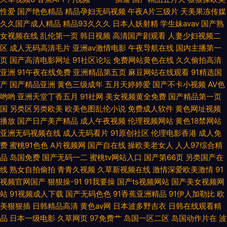
性爱
国产绝色精品
精品孕妇无码视频
午夜A片三级片
天美果冻传媒
www免费 成人a高清免费版 另类色色 亚洲阿b天堂 不卡精品久久 久久丁香
久久国产成人精品
精品93久久久
日本人妖射精
学生妹avav
国产熟
女视频在线
乱伦第一页
韩日视频
高清国产剧观看
人妻少妇视频二
区
成人无码高清毛片
亚洲av激情电影
午夜导航在线
国内主播第一
五月 四虎东方av AV女优久久嗳 黄色片子免费看 日韩成人久久网址 91精品
页
国产高清电影网址
91社区论坛
免费网站黄色在线
久久偷拍高清
亚洲
91午夜在线免费
亚洲精品第五页
麻豆网站在线观看
91精选国
国自产 国产91蜜臀人妻 人人操在线观看 69大伊人 豆花社区自拍 美女爆操
产
国产精品亚洲
黄色三级成年
五月天婷婷爱
国产不卡小视频
AV色
哟哟
亚洲天堂丁香五月
91社网
美女视频黄全免费
国产精品第一页
伪娘ts网站 91自产精品国 国产酒店久久网 欧美中文字 一区二还精品 俺去也
国
另类区另类欧美
欧美色图乱伦小说
免费成人软件
黄色网址视频
播放
国产日产美产精品
成人午夜视频
伦理视频网站
黄色18禁网站
综合网 玖玖视频久久 婷婷五月天二区 97人妻超碰 韩国偷拍免费观看 日本的
亚洲无码视频在线
成人无码看片
91原创社区
伦理电影香港
成人免
费
蜜桃91色色
A片视频网
国产自在线
操欧美老女人
人人97综合精
A网站 91次元黄色pc 国产TV在线观看
品
岛国免费
国产无码一二
蜜桃tv网站入口
国产第66页
另类国产在
线
熟女自拍偷拍
青青久视频
久草新视频在线
激情深爱欧美激情
91
视频官网国产
狠狠操-91
91我要操
国产ts视频网站
国产美女视频网
站
91视频成人下载
国产无码色色
91香蕉亚洲精品
91伊人加勒比
欧
美狠狠插
日韩精品高清
黄色av网
日本波多野吉衣
日韩在线观看精
品
日本一级电影
久草网页
97免费艹
岛国一区二区
岛国动作片在
波