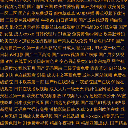
91视频污导航
国产啪亚洲国
欧美性爱密臀
疯狂少妇喷潮
欧美肏屄
一区二区
国产乱伦免费观看
偷拍草草草
97狠狠插
香蕉视频下载污
版
三级黄色视频网址
午夜99
91日逼视频
国产成在线观看
萌白酱一
线天
乱伦五月天婷婷
美腿丝袜在线观看
国产精品3p
91综合碰
国产
乱女乱
成人xxxxx
日韩伦理片
91色爱
免费黄色av网址
欧美肥老妇
欧美在线tv
加勒比在线视屏
国产美女在线免费
91香蕉污APP
国产
高清自拍一区
第一页草草影院
韩日成人
精品福利
91天堂一区二区
日韩a级电影
国产二区高清
国产www视频
国产粉嫩
国产男女猛视
频
91社在线看
欧美日韩黄色片
变态另态另类2
91李宗精品
黑丝袜
自慰喷水
乱伦五月
国产无码网站
三级无毒免费
青青草51
91丝袜在
线
91九色在线观看
91插
成人中文字幕免费
成年人网站视频
免费在
线影院
日本欧美第一页
国产ts在线观看
午夜影院国产在线
91操在
线观看
日韩在线播放视频
成人大片一级天天
内射性爱网址大全
欧
美社区第一页
欧美在线视频播放
91视频污污污
超碰在线公开
AV蜜
桃吃瓜
日本欧美在线看
国产精选免费视频
国产精品91视频
69热最
新网址
无码白丝强行免费
激情影院日韩
久草123
福利欧美在线
成
人片无码
日韩成人极品视频
国产在线诱惑
乱人xxxxx
超黄无码
三
级黄色图片
91免费看视频
精品午夜福利网
精品亚洲成a人
国产精品