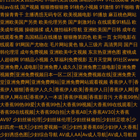
站av在线
国产视频
狠狠擼狠狠擼
91桃色小视频
91激情
91干啪啪
青
青操青青干
主播诱惑无码专区
欧美视频电影
91播放
麻豆桃色网站
亚洲欧美国产另类
欧美伦理另类
国产刺激对白
在线观看91精品
欧
美成年视频
操碰操揉
成人微拍福利导航
亚洲欧美国产日韩
成年在
线观看免费
岛国精品在线播放
狠狠撸第四色
欧美一页
女同电影在
线观看
91网国产尤物在
毛片网站黄色
狼人三级片
高清男同
国产日
韩伦理淫
成年免费视频
亚洲欧美中文视频
东京热亚洲色图
蜜桃成
人超碰网
91精品小视频
久草福利免费视影
五月天堂网
91社区www
亚洲免费人成电影|亚洲免费人成久久|亚洲免费三级电影|亚洲免费
视频费|亚洲免费视频日本一区二区|亚洲免费视频在线|亚洲免费天
堂|亚洲免费网|亚洲免费网站|亚洲免费网站观看视频
香蕉伊人干|香
蕉伊人狠狠|香蕉伊人久久|香蕉伊人欧美|香蕉伊人日|香蕉伊人网|香
蕉伊人网在线|香蕉伊人一本道|香蕉伊视频|香蕉影音污
大香蕉99热|
大香蕉99热99爱|大香蕉99色|大香蕉99视频|大香蕉99在线观看|大
香蕉99在线视频|大香蕉99自拍|大香蕉AB|大香蕉AV30|大香蕉
AV97
少妇丝袜伦理|少妇丝袜伦理|少妇丝袜偷拍|少妇丝足喷水|少
妇四虎一线天|少妇性爱视频一区|少妇性爰香蕉69|少妇伊人大香蕉|
少妇诱惑色图|少妇综合导航
AV成人AA|Av成人导航|AV成人导航首