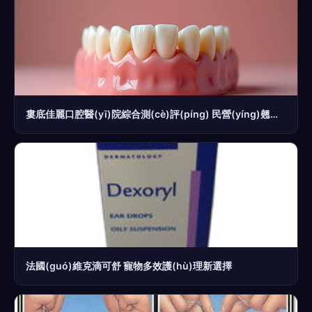
婁底佳麗口腔醫(yī)院綜合測(cè)評(píng) 民營(yíng)翹楚的資質(zhì)、價(jià)格與特色詳解
法國(guó)維克滴可舒 寵物多效護(hù)理新選擇