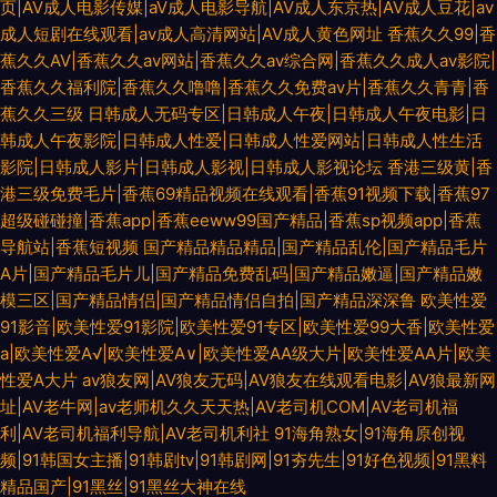
页|AV成人电影传媒|aV成人电影导航|AV成人东京热|AV成人豆花|av
成人短剧在线观看|av成人高清网站|AV成人黄色网址
香蕉久久99|香
蕉久久AV|香蕉久久av网站|香蕉久久av综合网|香蕉久久成人av影院|
香蕉久久福利院|香蕉久久噜噜|香蕉久久免费av片|香蕉久久青青|香
蕉久久三级
日韩成人无码专区|日韩成人午夜|日韩成人午夜电影|日
韩成人午夜影院|日韩成人性爱|日韩成人性爱网站|日韩成人性生活
影院|日韩成人影片|日韩成人影视|日韩成人影视论坛
香港三级黄|香
港三级免费毛片|香蕉69精品视频在线观看|香蕉91视频下载|香蕉97
超级碰碰撞|香蕉app|香蕉eeww99国产精品|香蕉sp视频app|香蕉
导航站|香蕉短视频
国产精品精品精品|国产精品乱伦|国产精品毛片
A片|国产精品毛片儿|国产精品免费乱码|国产精品嫩逼|国产精品嫩
模三区|国产精品情侣|国产精品情侣自拍|国产精品深深鲁
欧美性爱
91影音|欧美性爱91影院|欧美性爱91专区|欧美性爱99大香|欧美性爱
a|欧美性爱A√|欧美性爱A∨|欧美性爱AA级大片|欧美性爱AA片|欧美
性爱A大片
av狼友网|AV狼友无码|AV狼友在线观看电影|AV狼最新网
址|AV老牛网|av老师机久久天天热|AV老司机COM|AV老司机福
利|AV老司机福利导航|AV老司机利社
91海角熟女|91海角原创视
频|91韩国女主播|91韩剧tv|91韩剧网|91夯先生|91好色视频|91黑料
精品国产|91黑丝|91黑丝大神在线