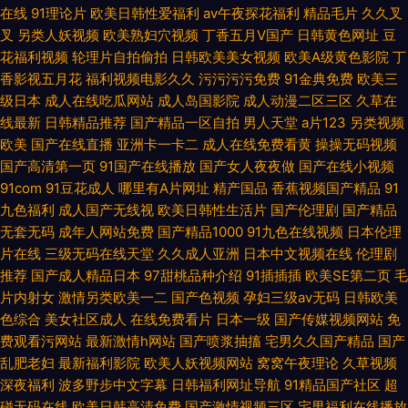
在线
91理论片
欧美日韩性爱福利
av午夜探花福利
精品毛片
久久叉
叉
另类人妖视频
欧美熟妇穴视频
丁香五月V国产
日韩黄色网址
豆
花福利视频
轮理片自拍偷拍
日韩欧美美女视频
欧美A级黄色影院
丁
香影视五月花
福利视频电影久久
污污污污免费
91金典免费
欧美三
级日本
成人在线吃瓜网站
成人岛国影院
成人动漫二区三区
久草在
线最新
日韩精品推荐
国产精品一区自拍
男人天堂
a片123
另类视频
欧美
国产在线直播
亚洲卡一卡二
成人在线免费看黄
操操无码视频
国产高清第一页
91国产在线播放
国产女人夜夜做
国产在线小视频
91com
91豆花成人
哪里有A片网址
精产国品
香蕉视频国产精品
91
九色福利
成人国产无线视
欧美日韩性生活片
国产伦理剧
国产精品
无套无码
成年人网站免费
国产精品1000
91九色在线视频
日本伦理
片在线
三级无码在线天堂
久久成人亚洲
日本中文视频在线
伦理剧
推荐
国产成人精品日本
97甜桃品种介绍
91插插插
欧美SE第二页
毛
片内射女
激情另类欧美一二
国产色视频
孕妇三级av无码
日韩欧美
色综合
美女社区成人
在线免费看片
日本一级
国产传媒视频网站
免
费观看污网站
最新激情h网站
国产喷浆抽搐
宅男久久国产精品
国产
乱肥老妇
最新福利影院
欧美人妖视频网站
窝窝午夜理论
久草视频
深夜福利
波多野步中文字幕
日韩福利网址导航
91精品国产社区
超
碰无码在线
欧美日韩高清免费
国产激情视频三区
宅男福利在线播放