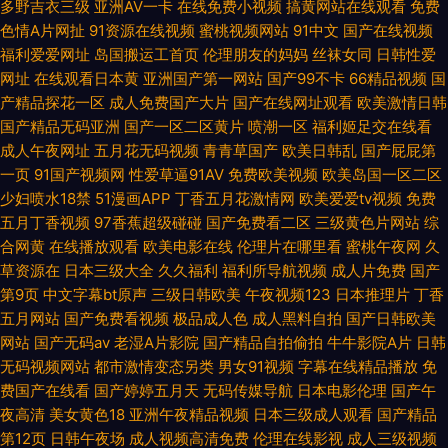
多野吉衣三级
亚洲AV一卡
在线免费小视频
搞黄网站在线观看
免费
色情A片网扯
91资源在线视频
蜜桃视频网站
91中文
国产在线视频
福利爱爱网址
岛国搬运工首页
伦理朋友的妈妈
丝袜女同
日韩性爱
网址
在线观看日本黄
亚洲国产第一网站
国产99不卡
66精品视频
国
产精品探花一区
成人免费国产大片
国产在线网址观看
欧美激情日韩
国产精品无码亚洲
国产一区二区黄片
喷潮一区
福利姬足交在线看
成人午夜网址
五月花无码视频
青青草国产
欧美日韩乱
国产屁屁第
一页
91国产视频网
性爱草逼91AV
免费欧美视频
欧美岛国一区二区
少妇喷水18禁
51漫画APP
丁香五月花激情网
欧美爱爱tv视频
免费
五月丁香视频
97香蕉超级碰碰
国产免费看二区
三级黄色片网站
综
合网黄
在线播放观看
欧美电影在线
伦理片在哪里看
蜜桃午夜网
久
草资源在
日本三级大全
久久福利
福利所导航视频
成人片免费
国产
第9页
中文字幕bt原声
三级日韩欧美
午夜视频123
日本推理片
丁香
五月网站
国产免费看视频
极品成人色
成人黑料自拍
国产日韩欧美
网站
国产无码av
老湿A片影院
国产精品自拍偷拍
牛牛影院A片
日韩
无码视频网站
都市激情变态另类
男女91视频
字幕在线精品播放
免
费国产在线看
国产婷婷五月天
无码传媒导航
日本电影伦理
国产午
夜高清
美女黄色18
亚洲午夜精品视频
日本三级成人观看
国产精品
第12页
日韩午夜场
成人视频高清免费
伦理在线影视
成人三级视频