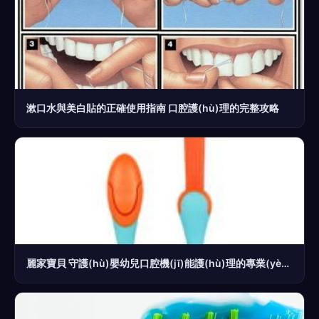
漱口水與美白貼的正確使用指南 口腔護(hù)理的完整攻略
麗家寶貝 守護(hù)嬰幼兒口腔機(jī)能護(hù)理的專業(yè)之選——從一口好牙開(kāi)始，陪伴寶寶健康成長(zhǎng)