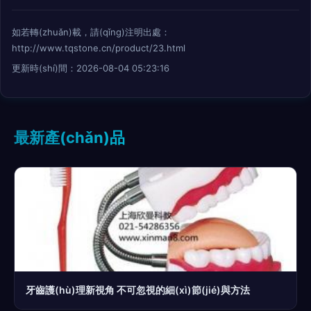
如若轉(zhuǎn)載，請(qǐng)注明出處：
http://www.tqstone.cn/product/23.html
更新時(shí)間：2026-08-04 05:23:16
最新產(chǎn)品
牙齒護(hù)理新視角 不可忽視的細(xì)節(jié)與方法