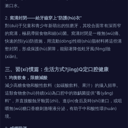
漱口水。
2.
窩溝封閉——給牙齒穿上“防護(hù)衣”
對(duì)于兒童和青少年新萌出的恒磨牙，其咬合面常有深而窄
的窩溝，極易滯留食物和細(xì)菌。窩溝封閉是一種無(wú)痛、
快速的預(yù)防措施，用流動(dòng)性樹(shù)脂材料將這些溝
壑封閉，形成保護(hù)屏障，能顯著降低蛀牙風(fēng)險
(xiǎn)。
三、習(xí)慣篇：生活方式?jīng)Q定口腔健康
1.
均衡飲食，限糖減酸
減少高糖食物和酸性飲料（如碳酸飲料、果汁）的攝入頻率。
這類食物會(huì)持續(xù)為口腔中的致齲菌提供“養(yǎng)
料”，并直接酸蝕牙釉質(zhì)。進(jìn)食后及時(shí)漱口，或咀
嚼無(wú)糖口香糖刺激唾液分泌，有助于中和酸性環(huán)
境。