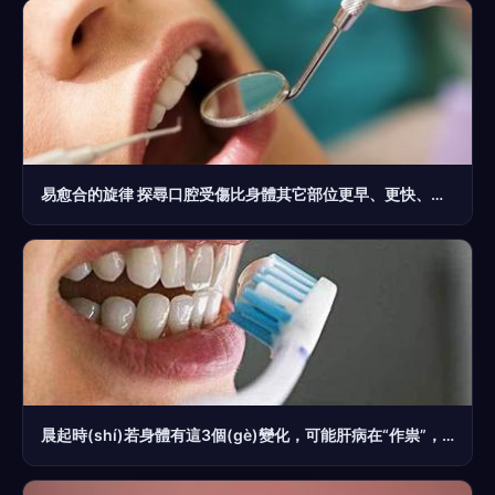
易愈合的旋律 探尋口腔受傷比身體其它部位更早、更快、復(fù)原之謎及其令復(fù)天之法
晨起時(shí)若身體有這3個(gè)變化，可能肝病在“作祟”，是時(shí)候養(yǎng)肝了