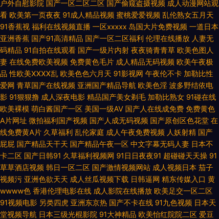
户外自慰影院
国产一区二区二区
国产偷窥盗摄视频
成人动漫网站观
看
欧美第一页夜夜
91成人精品视频
蜜桃爱爱视频
乱伦熟女五月天
导航 超碰香蕉99 丁香五月综合在线 国产深夜福利 精品久久综合日 久久伊人
91香蕉视
福利在线视频直播
一区xxxxx
岛国大片免费视频
一道日本
亚洲香蕉
国产91高清精品
国产一区二区福利
伦理在线播放
人妻无
亚洲 人人妻人人肏 午夜秀场 69福利社 豆花视频91在 精品国产九九九 欧美
码精品
91自拍在线观看
国产一级片内射
夜夜骑青青草
欧美色图人
妻
在线免费欧美视频
免费黄色毛片
成人精品无码视频
欧美午夜极
美逼 青青草国产欧美 深夜影院老司机 午夜福利入口 91大香蕉探花 97超惹人
品
性欧美ⅩⅩⅩⅩ乱
欧美色色六月天
91影视网
午夜伦不卡
加勒比性
爱网
青草国产在线视频
亚洲国产精品导航
欧美色淫
波多野结依电
人 草莓视频w 福利网站导航 黄色A级片五月天 六月天午夜情视频 欧美专区
影
91狠狠撸
成人深夜电影
精品国产美女剃毛
加勒比熟女
91碰在线
欧美裸模
萌白酱国产一区
美国一级AV
国产人在线成免费
免费黄色
一区 三级三级久久香港 午夜激情福利AV 最新资源AV 俺去也av 福利社免费
A片网址
微拍福利国产视频
国产人成无码视频
国产原创区色花堂
在
线免费黄A片
久草福利
乱伦家庭
成人午夜免费视频
人妖射精
国产
体验黄 韩国美女做爱 另类爱爱 欧美女同网站 日本AV在线直播 五月天婷婷色
屁屁
国产精品天干天
国产精品午夜一区
中文字幕无码人妻
日本不
卡二区
国产日韩91
久草福利视频网
91日日夜夜91
超碰碰天天操
91
情图 伊人成人大香蕉 91啦在线 AV无码福利导航 浮力麻豆影院 国内自拍97
草草酒店视频
韩日一区二区
国产激情视频网站
成人视频日本
茄子
视频污
亚洲色欲天天
成人丝瓜视频下载
日韩逼网
精东传媒入口
黄
超碰 久久综合青青草 欧美日韩中色色 日本www免费 少妇后入中出 午夜小
wwww色
香港伦理电影在线
成人影院在线播放
欧美足交一区二区
91视频电影
另类四虎
亚洲东京热
国产不卡在线
91九色视频
日本天
电影 91密臀 爱福利秒拍广场 国产成人性爱午夜 黄色A片网 老司机123AV 青
堂视频导航
日本三级光棍影院
91大神精品
欧美怡红院院二区
爱豆