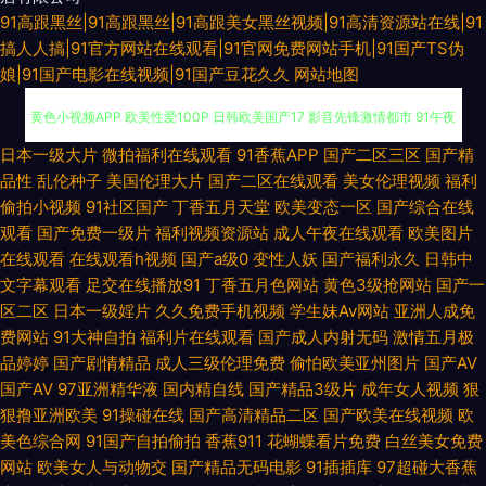
91高跟黑丝|91高跟黑丝|91高跟美女黑丝视频|91高清资源站在线|91
搞人人搞|91官方网站在线观看|91官网免费网站手机|91国产TS伪
娘|91国产电影在线视频|91国产豆花久久
网站地图
大香蕉青草 欧美熟妇bbw 97超碰超碰 成人性爱午夜剧场 国产乱码一区在线
日本一级大片
微拍福利在线观看
91香蕉APP
国产二区三区
国产精
品性
乱伦种子
美国伦理大片
国产二区在线观看
美女伦理视频
福利
黄色小视频APP 欧美性爱100P 日韩欧美国产17 影音先锋激情都市 91午夜
偷拍小视频
91社区国产
丁香五月天堂
欧美变态一区
国产综合在线
观看
国产免费一级片
福利视频资源站
成人午夜在线观看
欧美图片
电影院 成人久久免费 国产午夜免费 美女福利导航 深夜福利入口 69xbcom
在线观看
在线观看h视频
国产a级0
变性人妖
国产福利永久
日韩中
文字幕观看
足交在线播放91
丁香五月色网站
黄色3级抢网站
国产一
肏屄色网 国产黄色免费电影 激情久久肏屄视频 青娱视频91 欧美一页一区 熟
区二区
日本一级婬片
久久免费手机视频
学生妹Av网站
亚洲人成免
费网站
91大神自拍
福利片在线观看
国产成人内射无码
激情五月极
女a资源 伊人俺去射 91黄色大片 爱豆午夜福利影院 东京热人人中出 国产在
品婷婷
国产剧情精品
成人三级伦理免费
偷怕欧美亚州图片
国产AV
国产AV
97亚洲精华液
国内精自线
国产精品3级片
成年女人视频
狠
狠撸亚洲欧美
91操碰在线
国产高清精品二区
国产欧美在线视频
欧
线91网站 久久嫩草免费看 欧美色成人 日韩高清亚洲天堂 午夜H片 伊人成人
美色综合网
91国产自拍偷拍
香蕉911
花蝴蝶看片免费
白丝美女免费
网站
欧美女人与动物交
国产精品无码电影
91插插库
97超碰大香蕉
在线网 免费人人操 日韩伦理视频 五月大香蕉伊 影音先锋亚洲自拍 AV蓝福利