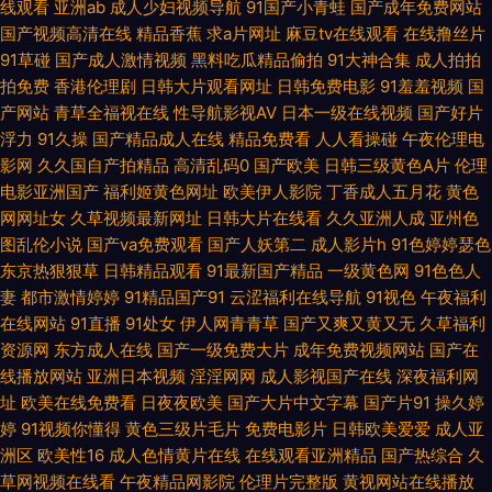
线观看
亚洲ab
成人少妇视频导航
91国产小青蛙
国产成年免费网站
国产视频高清在线
精品香蕉
求a片网址
麻豆tv在线观看
在线撸丝片
在线 俺去也视频 国产精品久草不停 蜜芽9啪啪视频 日韩有码三上 在线视频
91草碰
国产成人激情视频
黑料吃瓜精品偷拍
91大神合集
成人拍拍
拍免费
香港伦理剧
日韩大片观看网址
日韩免费电影
91羞羞视频
国
日韩有码 草草激情网 激情片a级试看 人妻伊人大香蕉 亚洲操片免费看 天天
产网站
青草全福视在线
性导航影视AV
日本一级在线视频
国产好片
浮力
91久操
国产精品成人在线
精品免费看
人人看操碰
午夜伦理电
操精品 97美女在线视频 国产日韩九九 男女上床视频 午夜寂寞福利 91资源超
影网
久久国自产拍精品
高清乱码0
国产欧美
日韩三级黄色A片
伦理
电影亚洲国产
福利姬黄色网址
欧美伊人影院
丁香成人五月花
黄色
碰总站 国肏精品 另类情趣网 日韩中文字幕豆花 91白丝综合网 超碰91成人在
网网址女
久草视频最新网址
日韩大片在线看
久久亚洲人成
亚州色
图乱伦小说
国产va免费观看
国产人妖第二
成人影片h
91色婷婷瑟色
线 黄色免费网站看片 欧美性爱中文字幕 伊人av成人 wwwwwww黄 韩国三
东京热狠狠草
日韩精品观看
91最新国产精品
一级黄色网
91色色人
妻
都市激情婷婷
91精品国产91
云涩福利在线导航
91视色
午夜福利
级大片 欧美日A 午夜肏屄网 91熟女网 大香蕉久久 九九热这里只有精 人人操
在线网站
91直播
91处女
伊人网青青草
国产又爽又黄又无
久草福利
资源网
东方成人在线
国产一级免费大片
成年免费视频网站
国产在
人人色网 亚洲ts另类 www大男人影院 海角社区母子 欧洲传媒AV网 亚洲福
线播放网站
亚洲日本视频
淫淫网网
成人影视国产在线
深夜福利网
址
欧美在线免费看
日夜夜欧美
国产大片中文字幕
国产片91
操久婷
婷
91视频你懂得
黄色三级片毛片
免费电影片
日韩欧美爱爱
成人亚
利香蕉导航 99热这 国产熟女自拍 欧美丁香园婷婷 天天肏屄网站 91视频官网
洲区
欧美性16
成人色情黄片在线
在线观看亚洲精品
国产热综合
久
草网视频在线看
午夜精品网影院
伦理片完整版
黄视网站在线播放
社区 国产TS在线播放 欧美操逼基地国产 微拍亚洲色 91视频永久网址 岛国