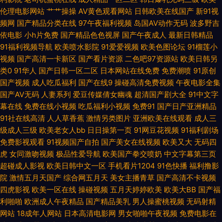
伦理电影网站
艹艹操操
AV黄色观看网站
日韩欧美在线国产
新91视
洲色情操逼网 91人妻超碰 WWW91传媒 国产乱轮久久 久久嫩草精品 欧美综
频网
国产精品分类在线
97午夜福利视频
岛国AV动作无码
波多野吉
依电影
小h片免费
国产精品色色视屏
国产午夜成人
最新日韩精品
合在线a 国产物业视频 久久五月大香蕉 日韩三级在线观看 91福利在线导航
91福利视频导航
欧美喷水影院
91爱爱视频
欧美色图论坛
91榴莲小
视频
国产高清一卡新区
国产看片资源
二色吧97资源站
欧美日韩另
操婷婷网站 激情综合涩涩网 人人操人人超碰 午夜局厂91爱爱 91官网 草逼视
类0
91华人
国产日韩一区二区
日本网站在线免费
免费潮喷
91原创
国产视频
成人吃瓜福利
国产在线9
操碰高清免费视频
午夜电影全集
频免费看 后入丰满少妇 男女靠逼国产 日韩精品巨乳无码 亚洲成网站 91视色
国产AV无码
人妻系列
爱豆传媒倩女幽魂
超清国产剧大全
91中文字
幕在线
免费在线小视频
吃瓜福利小视频
免费91
国产日产亚洲精品
91社在线高清
人人草香蕉
激情另类图片
亚洲欧美在线观看
成人三
超碰在线69 国语狠狠干 欧美精品综合 日韩中文字幕豆花 影音先锋成人久 97
级成人三级
欧美老女人bb
日日操第一页
91网豆花视频
91福利剧场
免费影视观看
91视频国产自拍
国产美女在线视频
欧美又大
无码四
色婷婷 欧美精品3 白丝学姐操逼 海角社区肏屄视频 男女色色大全套 手机在
虎
女同激吻视频
极品性爱导航
欧美国产拳交喷奶
中文字幕第三页
超碰成人影视
欧美日韩中文一区
手机看片1204
91色快播
福利撸影
线视91 最新五月丁香网 av三级操 精品日韩 青青伊人视频 午夜寂寞视频 91
院
激情五月天国产
综合网五月天
美女主播青草
国产高清不卡视频
四虎影视
欧美一区在线
操碰视频
五月天婷婷欧美
欧美大BB
国产福
论坛最新地址 操碰视频91 国内精品海角视频 免费看的黄色网址 日韩欧美大
利啪啪
欧洲成人午夜精品
国产精品美乳
男人操蜜桃视频
无码射精
网站
18成年人网站
日本高清电影网
男女啪啪午夜视频
免费电影在
片 亚洲激情午夜丁香 av性影 国语狠狠干 欧美A片视频 丝袜美腿性爱 91超碰