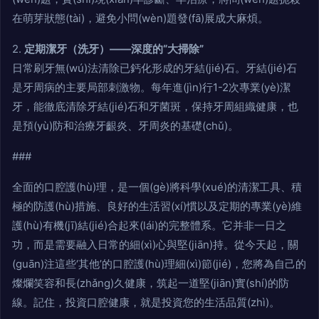
在萌芽狀態(tài)，避免小問(wèn)題發(fā)展成大麻煩。
2.
定期潔牙（洗牙）——深度的“大掃除”
日常刷牙無(wú)法清除已鈣化形成的牙結(jié)石。牙結(jié)石
是牙周病的主要局部刺激物。每年進(jìn)行1-2次專業(yè)潔
牙，能徹底清除牙結(jié)石和牙菌斑，保持牙周組織健康，也
是預(yù)防和治療牙齦炎、牙周炎的基礎(chǔ)。
###
全面的口腔護(hù)理，是一個(gè)將科學(xué)的清潔工具、積
極的防護(hù)措施、良好的生活習(xí)慣以及定期的專業(yè)維
護(hù)有機(jī)結(jié)合起來(lái)的完整體系。它并非一日之
功，而是需要融入日常的細(xì)心與堅(jiān)持。從今天起，關
(guān)注這些‘其他’的口腔護(hù)理細(xì)節(jié)，您將為自己的
燦爛笑容和長(zhǎng)久健康，筑起一道堅(jiān)實(shí)的防
線。記住，投資口腔健康，就是投資您的生活品質(zhì)。