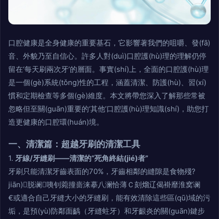
口腔健康是全身健康的重要基石，它影響著我們的咀嚼、發(fā)
音、外貌乃至自信心。許多人對(duì)口腔護(hù)理的理解仍停
留在‘每天刷兩次牙’的層面。事實(shí)上，全面的口腔護(hù)理
是一個(gè)系統(tǒng)性的工程，涵蓋清潔、防護(hù)、習(xí)
慣和定期檢查等多個(gè)維度。本文將帶您深入了解那些常被
忽略但至關(guān)重要的‘其他’口腔護(hù)理知識(shí)，助您打
造更健康的口腔環(huán)境。
一、清潔篇：超越牙刷的清潔工具
1.
牙線/牙縫刷——清潔的“死角終結(jié)者”
牙刷只能清潔牙齒表面的70%，牙齒相鄰的縫隙是食物殘?
jiān)脱谰咦钊菀撞啬涞摹八澜恰薄Ｃ刻熘辽偈褂靡淮窝谰
€或適合自己牙縫大小的牙縫刷，能有效清除這些區(qū)域的污
垢，是預(yù)防鄰面齲（牙縫蛀牙）和牙齦炎的關(guān)鍵步