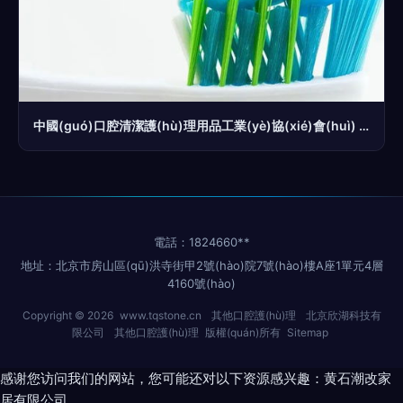
中國(guó)口腔清潔護(hù)理用品工業(yè)協(xié)會(huì) 澄清“械字號(hào)”或“消字號(hào)”非牙膏產(chǎn)品屬性
電話：1824660**
地址：北京市房山區(qū)洪寺街甲2號(hào)院7號(hào)樓A座1單元4層
4160號(hào)
Copyright © 2026
www.tqstone.cn
其他口腔護(hù)理
北京欣湖科技有
限公司
其他口腔護(hù)理
版權(quán)所有
Sitemap
感谢您访问我们的网站，您可能还对以下资源感兴趣：黄石潮改家
居有限公司