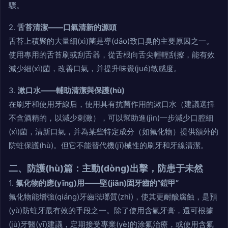
驟。
2.
舌苔清潔——口氣清新的源頭
舌苔上積聚的大量細(xì)菌是導(dǎo)致口臭的主要原因之一。
使用專用的舌苔刷或刮舌器，從舌根向舌尖輕輕刮擦，能有效
減少細(xì)菌，改善口氣，并提升味覺(jué)敏感度。
3.
漱口水——輔助清潔與保護(hù)
在刷牙和使用牙線后，使用具有抗菌作用的漱口水（建議選擇
不含酒精的，以減少刺激），可以幫助進(jìn)一步減少口腔細
(xì)菌，清新口氣，并為某些特定成分（如氟化物）提供額外的
防蛀保護(hù)。但它不能替代機(jī)械性的刷牙和牙線清潔。
二、防護(hù)篇：主動(dòng)出擊，防患于未然
1.
氟化物的應(yīng)用——堅(jiān)固牙齒的“鎧甲”
氟化物能增強(qiáng)牙齒琺瑯質(zhì)，使其更耐酸腐蝕，是預
(yù)防蛀牙最有效的手段之一。除了使用含氟牙膏，還可根據
(jù)牙醫(yī)建議，定期接受專業(yè)的涂氟治療，或使用含氟