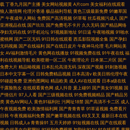
载
丁香九月国产主播
美女网站视频黄
A片com
美女福利在线观看
狼人激情网
伦理片香港
极品福利导航
黄色三级最新免费
91嫩草国
产
午夜成年人网站
免费国产高清视频
91草莓
丝瓜视频污成人
国产
亚洲视品在线
国产玖玖
国产免费毛不卡片
久久无码
国产精品网络
孕妇无码在线
91手机论坛
91视频新地址
91日逼
午夜啪视频
91啪水
蜜桃网
国产二区无码
91日韩在线观看
西瓜影院视频全集
国产孕妇
无码视频
国产在线福利
国产在线日皮片
午夜神马伦理
毛片网站美
女
AV福利激情毛片
黄色网在线播放
91视频免费在线
91午夜在线
福
利在线视频导航
欧美喷潮一区二区
午夜理论片
日本第二片区
国产
免费大片
精品呦视频
日本乱伦高清无码
深夜国产视频
91刺激视频
日本中文字幕一区
日韩免费精品视频
日本高清v
欧美日韩伦理午夜
91碰超免费
亚洲色图网站
精品欧美
成人AV在线观看
日本a级在线
干露脸熟女
在线观看黄色网
成人抖音
爰上碰91
国产美女91视频
国
产情侣片
97人人看
国产三级视频在线
91免费视频精品
国产精品另
类
黄色AV网站人
黄色91福利社
污网址18禁
国产高清不卡二区
成人
午夜视频免费
欧美激情福利网
国产青青青草
91草逼视频
免费看片
日韩
午夜视频福利免费
国产嫩草视频在线
69叉叉叉
最新日本在线
视频
日韩成人a
青青操91
五月天婷婷
91短视频在线
国产在线观看
的
白丝美女自慰网站
91福利免费视频
加勒比91AV
91在线观看
黄网