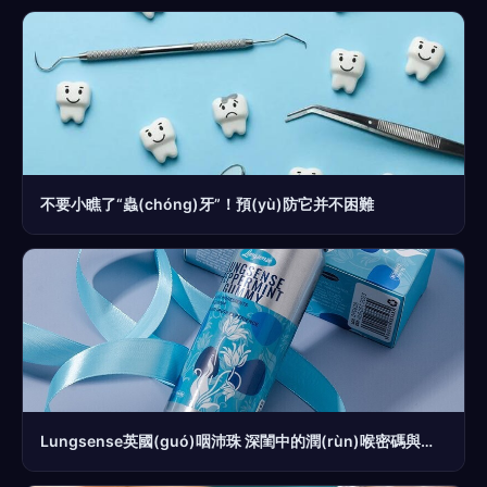
不要小瞧了“蟲(chóng)牙”！預(yù)防它并不困難
Lungsense英國(guó)咽沛珠 深閨中的潤(rùn)喉密碼與三重意境口腔哲學(xué)