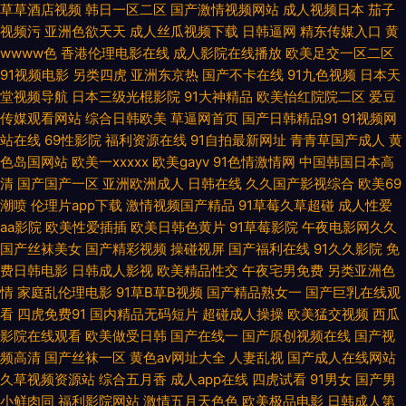
草草酒店视频
韩日一区二区
国产激情视频网站
成人视频日本
茄子
视频污
亚洲色欲天天
成人丝瓜视频下载
日韩逼网
精东传媒入口
黄
超碰 久久综合青青草 欧美日韩中色色 日本www免费 少妇后入中出 午夜小
wwww色
香港伦理电影在线
成人影院在线播放
欧美足交一区二区
91视频电影
另类四虎
亚洲东京热
国产不卡在线
91九色视频
日本天
电影 91密臀 爱福利秒拍广场 国产成人性爱午夜 黄色A片网 老司机123AV 青
堂视频导航
日本三级光棍影院
91大神精品
欧美怡红院院二区
爱豆
传媒观看网站
综合日韩欧美
草逼网首页
国产日韩精品91
91视频网
青草网 日日夜夜网 亚洲操片免费看 91经典三级 97亚洲资源总站 东京色视频
站在线
69性影院
福利资源在线
91自拍最新网址
青青草国产成人
黄
色岛国网站
欧美一xxxxx
欧美gayv
91色情激情网
中国韩国日本高
韩国青草无码观看 久久嫩草精品久久 欧美性爱网址 色婷婷成人网址 亚洲变
清
国产国产一区
亚洲欧洲成人
日韩在线
久久国产影视综合
欧美69
潮喷
伦理片app下载
激情视频国产精品
91草莓久草超碰
成人性爱
aa影院
欧美性爱插插
欧美日韩色黄片
91草莓影院
午夜电影网久久
态制服另类 91次元黄色pc 97干在线观看 成人在线69 国内精品夜夜操 另类
国产丝袜美女
国产精彩视频
操碰视屏
国产福利在线
91久久影院
免
费日韩电影
日韩成人影视
欧美精品性交
午夜宅男免费
另类亚洲色
婷婷 青青操久操视频 天堂Av电影官网 伊人打炮网 91人妻国产 Av欧美日韩
情
家庭乱伦理电影
91草B草B视频
国产精品熟女一
国产巨乳在线观
看
四虎免费91
国内精品无码短片
超碰成人操操
欧美猛交视频
西瓜
成人不卡 国产久草小视频 久久8热 欧美性交网 日韩三区 午夜性爱片 3级片
影院在线观看
欧美做受日韩
国产在线一
国产原创视频在线
国产视
频高清
国产丝袜一区
黄色av网址大全
人妻乱视
国产成人在线网站
视频 AA级黄色网 久久夜av 久久只这里有精品 青娱乐老司机分类 午夜影院
久草视频资源站
综合五月香
成人app在线
四虎试看
91男女
国产男
小鲜肉同
福利影院网站
激情五月天色色
欧美极品电影
日韩成人第