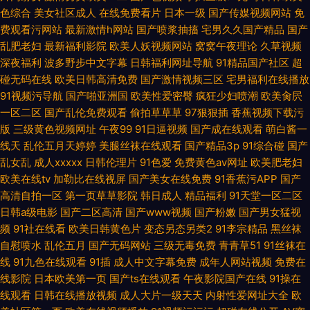
色综合
美女社区成人
在线免费看片
日本一级
国产传媒视频网站
免
费观看污网站
最新激情h网站
国产喷浆抽搐
宅男久久国产精品
国产
乱肥老妇
最新福利影院
欧美人妖视频网站
窝窝午夜理论
久草视频
深夜福利
波多野步中文字幕
日韩福利网址导航
91精品国产社区
超
碰无码在线
欧美日韩高清免费
国产激情视频三区
宅男福利在线播放
91视频污导航
国产啪亚洲国
欧美性爱密臀
疯狂少妇喷潮
欧美肏屄
一区二区
国产乱伦免费观看
偷拍草草草
97狠狠插
香蕉视频下载污
版
三级黄色视频网址
午夜99
91日逼视频
国产成在线观看
萌白酱一
线天
乱伦五月天婷婷
美腿丝袜在线观看
国产精品3p
91综合碰
国产
乱女乱
成人xxxxx
日韩伦理片
91色爱
免费黄色av网址
欧美肥老妇
欧美在线tv
加勒比在线视屏
国产美女在线免费
91香蕉污APP
国产
高清自拍一区
第一页草草影院
韩日成人
精品福利
91天堂一区二区
日韩a级电影
国产二区高清
国产www视频
国产粉嫩
国产男女猛视
频
91社在线看
欧美日韩黄色片
变态另态另类2
91李宗精品
黑丝袜
自慰喷水
乱伦五月
国产无码网站
三级无毒免费
青青草51
91丝袜在
线
91九色在线观看
91插
成人中文字幕免费
成年人网站视频
免费在
线影院
日本欧美第一页
国产ts在线观看
午夜影院国产在线
91操在
线观看
日韩在线播放视频
成人大片一级天天
内射性爱网址大全
欧