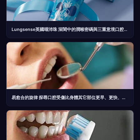
Lungsense英國咽沛珠 深閨中的潤喉密碼與三重意境口腔哲學
易愈合的旋律 探尋口腔受傷比身體其它部位更早、更快、復原之謎及其令復天之法