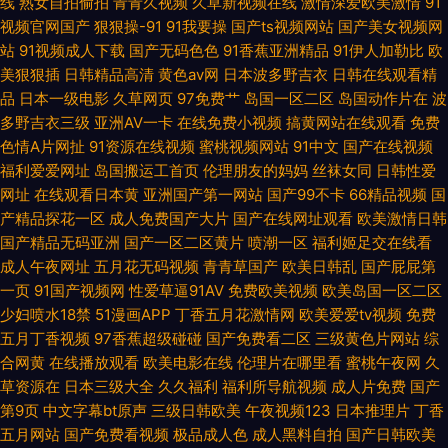
线
熟女自拍偷拍
青青久视频
久草新视频在线
激情深爱欧美激情
91
视频官网国产
狠狠操-91
91我要操
国产ts视频网站
国产美女视频网
站
91视频成人下载
国产无码色色
91香蕉亚洲精品
91伊人加勒比
欧
美狠狠插
日韩精品高清
黄色av网
日本波多野吉衣
日韩在线观看精
品
日本一级电影
久草网页
97免费艹
岛国一区二区
岛国动作片在
波
多野吉衣三级
亚洲AV一卡
在线免费小视频
搞黄网站在线观看
免费
色情A片网扯
91资源在线视频
蜜桃视频网站
91中文
国产在线视频
福利爱爱网址
岛国搬运工首页
伦理朋友的妈妈
丝袜女同
日韩性爱
网址
在线观看日本黄
亚洲国产第一网站
国产99不卡
66精品视频
国
产精品探花一区
成人免费国产大片
国产在线网址观看
欧美激情日韩
国产精品无码亚洲
国产一区二区黄片
喷潮一区
福利姬足交在线看
成人午夜网址
五月花无码视频
青青草国产
欧美日韩乱
国产屁屁第
一页
91国产视频网
性爱草逼91AV
免费欧美视频
欧美岛国一区二区
少妇喷水18禁
51漫画APP
丁香五月花激情网
欧美爱爱tv视频
免费
五月丁香视频
97香蕉超级碰碰
国产免费看二区
三级黄色片网站
综
合网黄
在线播放观看
欧美电影在线
伦理片在哪里看
蜜桃午夜网
久
草资源在
日本三级大全
久久福利
福利所导航视频
成人片免费
国产
第9页
中文字幕bt原声
三级日韩欧美
午夜视频123
日本推理片
丁香
五月网站
国产免费看视频
极品成人色
成人黑料自拍
国产日韩欧美