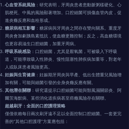
心血管系統風險
：研究表明，牙周炎患者患動脈粥樣硬化、心
肌梗死、中風的風險顯著增加。口腔細菌可損傷血管內皮，促
進炎癥反應和血栓形成。
糖尿病相互影響
：糖尿病與牙周炎之間存在雙向關系。重度牙
周炎會加劇胰島素抵抗，使血糖更難控制；反之，高血糖環境
也更容易滋生口腔細菌，加重牙周病。
呼吸系統感染
：口腔細菌，尤其是厭氧菌，可被吸入下呼吸
道，可能導致吸入性肺炎、慢性阻塞性肺疾病加重等，對老年
人或臥床患者風險更高。
妊娠與生育健康
：妊娠期牙周炎與早產、低出生體重兒風險增
加有關，可能與細菌引發的全身炎癥反應有關。
其他潛在關聯
：研究還提示口腔細菌可能與類風濕關節炎、阿
爾茨海默病、某些消化道疾病甚至癌癥風險存在關聯。
超越刷牙：全面的口腔護理策略
僅僅依賴每日兩次刷牙遠不足以全面控制口腔細菌。一套更完
善的“其他口腔護理”方案應包括：