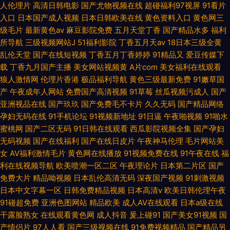
人伦理片
高清日韩电影
国产尤物视频在线
超碰福利97视屏
91看片
入口
日本国产成人视频
日本日韩欧美在线
黄色资料入口
黄色网三
级毛片
最新黄色av
麻豆影院免费
五月天堂丁香
国产精品水多
福利
所导航
三级视频网站J
51福利影院
丁香五月天av
18日本三级全黄
乱伦天堂
国产在线短视频
丁香五月丁香婷婷
91精品又
爱豆传媒下
载
丁香九月国产主播
美女网站视频黄
A片com
美女福利在线观看
狼人激情网
伦理片香港
极品福利导航
黄色三级最新免费
91嫩草国
产
午夜成年人网站
免费国产高清视频
91草莓
丝瓜视频污成人
国产
亚洲视品在线
国产玖玖
国产免费毛不卡片
久久无码
国产精品网络
孕妇无码在线
91手机论坛
91视频新地址
91日逼
午夜啪视频
91啪水
蜜桃网
国产二区无码
91日韩在线观看
西瓜影院视频全集
国产孕妇
无码视频
国产在线福利
国产在线日皮片
午夜神马伦理
毛片网站美
女
AV福利激情毛片
黄色网在线播放
91视频免费在线
91午夜在线
福
利在线视频导航
欧美喷潮一区二区
午夜理论片
日本第二片区
国产
免费大片
精品呦视频
日本乱伦高清无码
深夜国产视频
91刺激视频
日本中文字幕一区
日韩免费精品视频
日本高清v
欧美日韩伦理午夜
91碰超免费
亚洲色图网站
精品欧美
成人AV在线观看
日本a级在线
干露脸熟女
在线观看黄色网
成人抖音
爰上碰91
国产美女91视频
国
产情侣片
97人人看
国产三级视频在线
91免费视频精品
国产精品另