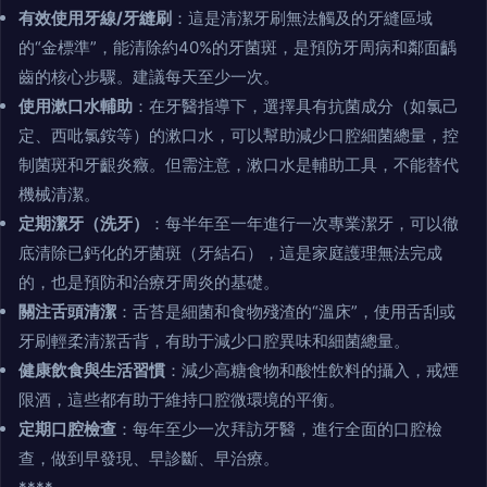
有效使用牙線/牙縫刷
：這是清潔牙刷無法觸及的牙縫區域
的“金標準”，能清除約40%的牙菌斑，是預防牙周病和鄰面齲
齒的核心步驟。建議每天至少一次。
使用漱口水輔助
：在牙醫指導下，選擇具有抗菌成分（如氯己
定、西吡氯銨等）的漱口水，可以幫助減少口腔細菌總量，控
制菌斑和牙齦炎癥。但需注意，漱口水是輔助工具，不能替代
機械清潔。
定期潔牙（洗牙）
：每半年至一年進行一次專業潔牙，可以徹
底清除已鈣化的牙菌斑（牙結石），這是家庭護理無法完成
的，也是預防和治療牙周炎的基礎。
關注舌頭清潔
：舌苔是細菌和食物殘渣的“溫床”，使用舌刮或
牙刷輕柔清潔舌背，有助于減少口腔異味和細菌總量。
健康飲食與生活習慣
：減少高糖食物和酸性飲料的攝入，戒煙
限酒，這些都有助于維持口腔微環境的平衡。
定期口腔檢查
：每年至少一次拜訪牙醫，進行全面的口腔檢
查，做到早發現、早診斷、早治療。