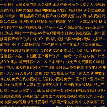
岛国 91人妻激情视频 超碰色婷婷 91小视频黄 亚洲日韩aa无码 成人免费福利
一页
国产日韩欧美电影
久久机热
成人午夜网
黄色天堂男人
操视频
免费91
日韩中文在线
精品中的精品
97国产精品视频
91美女在线视
黄色图片 内射网站国产二区 日韩伦理在线 午夜小电影 91免费视频国产 变态
频
51欧美
一区精品麻豆经典
国产在线观看资源
波多野洁衣视频
污
网站免费看
特级欧美在线观看
自拍视频91
91艹艹
久草网在线
18福
另类第8页 国产精品乱轮 九一视频在线 欧美性交网站 色五月激情综合网 亚
利影院
老司机蜜桃在线
成人精品一区二区
韩日爆乳无码三级
欧美
伦理电影网站
艹艹操操
AV黄色观看网站
日韩欧美在线国产
新91视
洲色情操逼网 91人妻超碰 WWW91传媒 国产乱轮久久 久久嫩草精品 欧美综
频网
国产精品分类在线
97午夜福利视频
岛国AV动作无码
波多野吉
依电影
小h片免费
国产精品色色视屏
国产午夜成人
最新日韩精品
合在线a 国产物业视频 久久五月大香蕉 日韩三级在线观看 91福利在线导航
91福利视频导航
欧美喷水影院
91爱爱视频
欧美色图论坛
91榴莲小
视频
国产高清一卡新区
国产看片资源
二色吧97资源站
欧美日韩另
操婷婷网站 激情综合涩涩网 人人操人人超碰 午夜局厂91爱爱 91官网 草逼视
类0
91华人
国产日韩一区二区
日本网站在线免费
免费潮喷
91原创
国产视频
成人吃瓜福利
国产在线9
操碰高清免费视频
午夜电影全集
频免费看 后入丰满少妇 男女靠逼国产 日韩精品巨乳无码 亚洲成网站 91视色
国产AV无码
人妻系列
爱豆传媒倩女幽魂
超清国产剧大全
91中文字
幕在线
免费在线小视频
吃瓜福利小视频
免费91
国产日产亚洲精品
超碰在线69 国语狠狠干 欧美精品综合 日韩中文字幕豆花 影音先锋成人久 97
91社在线高清
人人草香蕉
激情另类图片
亚洲欧美在线观看
成人三
级成人三级
欧美老女人bb
日日操第一页
91网豆花视频
91福利剧场
免费影视观看
91视频国产自拍
国产美女在线视频
欧美又大
无码四
色婷婷 欧美精品3 白丝学姐操逼 海角社区肏屄视频 男女色色大全套 手机在
虎
女同激吻视频
极品性爱导航
欧美国产拳交喷奶
中文字幕第三页