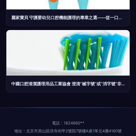
麗家寶貝 守護嬰幼兒口腔機能護理的專業之選——從一口好牙開始，陪伴寶寶健康成長
中國口腔清潔護理用品工業協會 澄清“械字號”或“消字號”非牙膏產品屬性
電話：1824660**
地址：北京市房山區洪寺街甲2號院7號樓A座1單元4層4160號