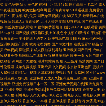
类
黄色AV网站人
黄色91福利社
污网址18禁
国产高清不卡二区
成人
午夜视频免费
欧美激情福利网
国产青青青草
91草逼视频
免费看片
日韩
午夜视频福利免费
国产嫩草视频在线
69叉叉叉
最新日本在线
视频
日韩成人a
青青操91
五月天婷婷
91短视频在线
国产在线观看
的
白丝美女自慰网站
91福利免费视频
加勒比91AV
91在线观看
黄网
站av在线
国产视频
狠狠擼狠狠擼
91桃色小视频
91激情
91干啪啪
青
青操青青干
主播诱惑无码专区
欧美视频电影
91播放
麻豆桃色网站
亚洲欧美国产另类
欧美伦理另类
国产刺激对白
在线观看91精品
欧
美成年视频
操碰操揉
成人微拍福利导航
亚洲欧美国产日韩
成年在
线观看免费
岛国精品在线播放
狠狠撸第四色
欧美一页
女同电影在
线观看
91网国产尤物在
毛片网站黄色
狼人三级片
高清男同
国产日
韩伦理淫
成年免费视频
亚洲欧美中文视频
东京热亚洲色图
蜜桃成
人超碰网
91精品小视频
久草福利免费视影
五月天堂网
91社区www
亚洲免费人成电影|亚洲免费人成久久|亚洲免费三级电影|亚洲免费
视频费|亚洲免费视频日本一区二区|亚洲免费视频在线|亚洲免费天
堂|亚洲免费网|亚洲免费网站|亚洲免费网站观看视频
香蕉伊人干|香
蕉伊人狠狠|香蕉伊人久久|香蕉伊人欧美|香蕉伊人日|香蕉伊人网|香
蕉伊人网在线|香蕉伊人一本道|香蕉伊视频|香蕉影音污
大香蕉99热|