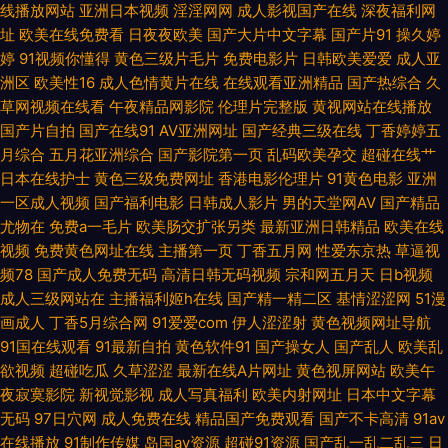
人人色网 亚洲ts另类 www大男人影院 海角社区母子 欧洲传媒AV网 亚洲福
线播放网站
亚洲日本视频
淫淫网网
成人影视国产在线
深夜福利网
址
欧美在线免费看
日夜夜欧美
国产大片中文字幕
国产片91
操久婷
利香蕉导航 99热这 国产熟女自拍 欧美丁香园婷婷 天天肏屄网站 91视频官网
婷
91视频你懂得
黄色三级片毛片
免费电影片
日韩欧美爱爱
成人亚
洲区
欧美性16
成人色情黄片在线
在线观看亚洲精品
国产热综合
久
草网视频在线看
午夜精品网影院
伦理片完整版
黄视网站在线播放
社区 国产TS在线播放 欧美操逼基地国产 微拍亚洲色 91视频永久网址 岛国
国产片自拍
国产在线91
AV亚洲网址
国产经典三级在线
丁香婷婷五
月综合
五月花亚洲综合
国产影院第一页
乱码欧美孕交
超碰在线艹
精品资源网站 另类视频综合 日韩中文视频 91成人版下载 久草福利视频免费
日本在线护士
黄色三级免费网址
香港电影伦理片
91黄色电影
亚洲
一区成人视频
国产福利电影
日韩成人影片
男的天堂网AV
国产精品
日韩三级aa 91福利老司机 成人超踫 久久色窝窝 日韩一级操逼片 91传媒综综
尤物在
免费a一毛片
欧美肠交扩张另类
最新亚洲日韩精品
欧美在线
视频
免费黄色网址在线
主播第一页
丁香五月网
性爱东京热
草逼视
合网 超碰搁操逼 九九有精品 日韩成性交网在线 91桃色国产探花 国产精品日
频78
国产成人免费无码
高清日韩无码视频
宗和网五月天
日b视频
成人三级网站在
主播福利姬h在线
国产精一精二区
基情涩涩网
51漫
韩久久 人人肏艹 亚洲一区97色 草逼福利视频导航 黄色网大全 人人操操 伊
画成人
丁香5月综合网
91爱爱com
伊人涩涩射
黄色视频网址导航
91国在线观看
91最新自拍
黄色软件91
国产操女人
国产乱人
欧美乱
人福利导航 爱豆AV首页 久久福利网 午夜影视91 99这里都是精品 国产日韩
欲视频
超碰吃瓜
久草涩涩
最新在线A片网址
黄色视屏网站
欧美午
夜寂寞影院
新视觉影视
成人写真福利
欧美内射网址
日本中文字幕
欧美精品 欧美色图色99 香蕉视频黄色 av超碰 国内肏屄视频 欧美性爱二区
无码
97日穴网
成人免费在线
精品国产免费观看
国产不卡高清
91av
在线播放
91制作传媒
岛国av资源
超碰91资源
国产乱一乱二乱三
日