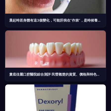
晨起時若身體有這3個變化，可能肝病在“作祟”，是時候養肝了
婁底佳麗口腔醫院綜合測評 民營翹楚的資質、價格與特色詳解