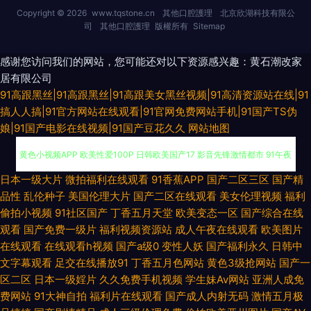
Copyright © 2026
www.tqstone.cn
其他口腔護理
北京欣湖科技有限公
司
其他口腔護理
版權所有
Sitemap
感谢您访问我们的网站，您可能还对以下资源感兴趣：黄石潮改家
居有限公司
91高跟黑丝|91高跟黑丝|91高跟美女黑丝视频|91高清资源站在线|91
搞人人搞|91官方网站在线观看|91官网免费网站手机|91国产TS伪
娘|91国产电影在线视频|91国产豆花久久
网站地图
大香蕉青草 欧美熟妇bbw 97超碰超碰 成人性爱午夜剧场 国产乱码一区在线
日本一级大片
微拍福利在线观看
91香蕉APP
国产二区三区
国产精
品性
乱伦种子
美国伦理大片
国产二区在线观看
美女伦理视频
福利
黄色小视频APP 欧美性爱100P 日韩欧美国产17 影音先锋激情都市 91午夜
偷拍小视频
91社区国产
丁香五月天堂
欧美变态一区
国产综合在线
观看
国产免费一级片
福利视频资源站
成人午夜在线观看
欧美图片
电影院 成人久久免费 国产午夜免费 美女福利导航 深夜福利入口 69xbcom
在线观看
在线观看h视频
国产a级0
变性人妖
国产福利永久
日韩中
文字幕观看
足交在线播放91
丁香五月色网站
黄色3级抢网站
国产一
肏屄色网 国产黄色免费电影 激情久久肏屄视频 青娱视频91 欧美一页一区 熟
区二区
日本一级婬片
久久免费手机视频
学生妹Av网站
亚洲人成免
费网站
91大神自拍
福利片在线观看
国产成人内射无码
激情五月极
女a资源 伊人俺去射 91黄色大片 爱豆午夜福利影院 东京热人人中出 国产在