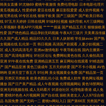
综合狼人Av 成人影片大香蕉 蜜桃91无码入口 天堂逼色 91蜜桃在线观看 国产
韩美女直播
91尤物69
蜜桃午夜激情
免费伦理电影
日本电影伦理片
黄瓜视频成人
性爱婷婷
爱豆在线看
麻豆影院爱爱
成人软件视频
午
91福利 女同性恋视频 午夜影院入口 A片影院 黄色三级片网址 日日肏日肏 91
夜宅男在线
91专区在线
狠狠干欧美
国产三级国产
国产欧美日韩在
线
97五月天婷婷
日韩在线网
91福利社视频
福利导航
A片三级网站
视频家庭 免费性片 亚洲成人色情电影 福利AV一区 欧美性爱综合网 日本
久草视频8
香蕉APP污视频
艹艹艹插逼
国产精品五月天
狠狠操欧美
性爱
国产绝色精品
精品孕妇无码视频
午夜A片三级片
天美果冻传媒
www免费 成人a高清免费版 另类色色 亚洲阿b天堂 不卡精品久久 久久丁香
久久国产成人精品
精品93久久久
日本人妖射精
学生妹avav
国产熟
女视频在线
乱伦第一页
韩日视频
高清国产剧观看
人妻少妇视频二
五月 四虎东方av AV女优久久嗳 黄色片子免费看 日韩成人久久网址 91精品
区
成人无码高清毛片
亚洲av激情电影
午夜导航在线
国内主播第一
页
国产高清电影网址
91社区论坛
免费网站黄色在线
久久偷拍高清
亚洲
91午夜在线免费
亚洲精品第五页
麻豆网站在线观看
91精选国
国自产 国产91蜜臀人妻 人人操在线观看 69大伊人 豆花社区自拍 美女爆操
产
国产精品亚洲
黄色三级成年
五月天婷婷爱
国产不卡小视频
AV色
哟哟
亚洲天堂丁香五月
91社网
美女视频黄全免费
国产精品第一页
伪娘ts网站 91自产精品国 国产酒店久久网 欧美中文字 一区二还精品 俺去也
国
另类区另类欧美
欧美色图乱伦小说
免费成人软件
黄色网址视频
播放
国产日产美产精品
成人午夜视频
伦理视频网站
黄色18禁网站
综合网 玖玖视频久久 婷婷五月天二区 97人妻超碰 韩国偷拍免费观看 日本的
亚洲无码视频在线
成人无码看片
91原创社区
伦理电影香港
成人免
费
蜜桃91色色
A片视频网
国产自在线
操欧美老女人
人人97综合精
A网站 91次元黄色pc 国产TV在线观看
品
岛国免费
国产无码一二
蜜桃tv网站入口
国产第66页
另类国产在