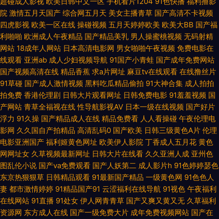
超碰成人影视
欧美日韩中文一区
手机看片1204
91色快播
福利撸影
线视91 最新五月丁香网 av三级操 精品日韩 青青伊人视频 午夜寂寞视频 91
院
激情五月天国产
综合网五月天
美女主播青草
国产高清不卡视频
四虎影视
欧美一区在线
操碰视频
五月天婷婷欧美
欧美大BB
国产福
论坛最新地址 操碰视频91 国内精品海角视频 免费看的黄色网址 日韩欧美大
利啪啪
欧洲成人午夜精品
国产精品美乳
男人操蜜桃视频
无码射精
网站
18成年人网站
日本高清电影网
男女啪啪午夜视频
免费电影在
片 亚洲激情午夜丁香 av性影 国语狠狠干 欧美A片视频 丝袜美腿性爱 91超碰
线观看
亚洲ab
成人少妇视频导航
91国产小青蛙
国产成年免费网站
国产视频高清在线
精品香蕉
求a片网址
麻豆tv在线观看
在线撸丝片
在线 俺去也视频 国产精品久草不停 蜜芽9啪啪视频 日韩有码三上 在线视频
91草碰
国产成人激情视频
黑料吃瓜精品偷拍
91大神合集
成人拍拍
拍免费
香港伦理剧
日韩大片观看网址
日韩免费电影
91羞羞视频
国
日韩有码 草草激情网 激情片a级试看 人妻伊人大香蕉 亚洲操片免费看 天天
产网站
青草全福视在线
性导航影视AV
日本一级在线视频
国产好片
浮力
91久操
国产精品成人在线
精品免费看
人人看操碰
午夜伦理电
操精品 97美女在线视频 国产日韩九九 男女上床视频 午夜寂寞福利 91资源超
影网
久久国自产拍精品
高清乱码0
国产欧美
日韩三级黄色A片
伦理
电影亚洲国产
福利姬黄色网址
欧美伊人影院
丁香成人五月花
黄色
碰总站 国肏精品 另类情趣网 日韩中文字幕豆花 91白丝综合网 超碰91成人在
网网址女
久草视频最新网址
日韩大片在线看
久久亚洲人成
亚州色
图乱伦小说
国产va免费观看
国产人妖第二
成人影片h
91色婷婷瑟色
线 黄色免费网站看片 欧美性爱中文字幕 伊人av成人 wwwwwww黄 韩国三
东京热狠狠草
日韩精品观看
91最新国产精品
一级黄色网
91色色人
妻
都市激情婷婷
91精品国产91
云涩福利在线导航
91视色
午夜福利
级大片 欧美日A 午夜肏屄网 91熟女网 大香蕉久久 九九热这里只有精 人人操
在线网站
91直播
91处女
伊人网青青草
国产又爽又黄又无
久草福利
资源网
东方成人在线
国产一级免费大片
成年免费视频网站
国产在