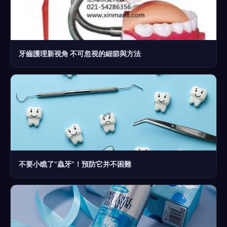
牙齒護理新視角 不可忽視的細節與方法
不要小瞧了“蟲牙”！預防它并不困難