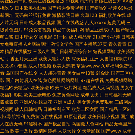
美社区第一页
欧美在线视频播放
91视频污污污
超碰在线公开
AV蜜
桃吃瓜
日本欧美在线看
国产精选免费视频
国产精品91视频
69热最
新网址
无码白丝强行免费
激情影院日韩
久草123
福利欧美在线
成
人片无码
日韩成人极品视频
国产在线诱惑
乱人xxxxx
超黄无码
三
级黄色图片
91免费看视频
精品午夜福利网
精品亚洲成a人
国产精品
萌白酱
日本理论
91操电影
91一区
成人精品无
91国产小视频
日韩美
女免费直播
A片网站网址
激情文学色
国产主播第37页
青久青青
日
本精品在线播放
三级A片
国产日韩亚洲综合
91短视频网站
欧美骚网
站
丁香五月天亚洲
欧美大粗吊人妖
深夜福利亚洲
人兽福利导航
91
叉叉操小骚逼
成人18视频
欧美大鸡吧
草逼wwww
久草福利免费试
看
岛国国产在线
91人人超碰青青
美女白丝18禁
91肏比
国产三区电
影
国产内射后入在线
黄色网址网站网址
97超在线视
免费视频网站
精品欧美精品v
欧美操碰
欧美二级片网址
精品成人无码视频
男女午
夜福利影院
欧美三级电影
免费黄色网址
成年版快手
日韩福利无码
四虎四房
亚洲AV在线豆花
亚洲区成人
美女黄片免费观看
三级网站
视频网
成人日韩精品
日韩福利专区
欧美二区女同
国产精品一区91
小x导航福利
免费黄色在线视频
91原创视频
欧美日韩小视频
国产成
人在线无码
91黑料不
国产极品自拍
岛国最大色网站
精品无码国产
二品
欧美一及片
激情网婷婷
人妖大片
91天堂影视
国产www
成年