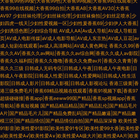
大香蕉99热99爱|大香蕉99色|大香蕉99视频|大香蕉99在线观看|大
香蕉99在线视频|大香蕉99自拍|大香蕉AB|大香蕉AV30|大香蕉
AV97
少妇丝袜伦理|少妇丝袜伦理|少妇丝袜偷拍|少妇丝足喷水|少
妇四虎一线天|少妇性爱视频一区|少妇性爰香蕉69|少妇伊人大香蕉|
少妇诱惑色图|少妇综合导航
AV成人AA|Av成人导航|AV成人导航首
页|AV成人电影传媒|aV成人电影导航|AV成人东京热|AV成人豆花|av
成人短剧在线观看|av成人高清网站|AV成人黄色网址
香蕉久久99|香
蕉久久AV|香蕉久久av网站|香蕉久久av综合网|香蕉久久成人av影院|
香蕉久久福利院|香蕉久久噜噜|香蕉久久免费av片|香蕉久久青青|香
蕉久久三级
日韩成人无码专区|日韩成人午夜|日韩成人午夜电影|日
韩成人午夜影院|日韩成人性爱|日韩成人性爱网站|日韩成人性生活
影院|日韩成人影片|日韩成人影视|日韩成人影视论坛
香港三级黄|香
港三级免费毛片|香蕉69精品视频在线观看|香蕉91视频下载|香蕉97
超级碰碰撞|香蕉app|香蕉eeww99国产精品|香蕉sp视频app|香蕉
导航站|香蕉短视频
国产精品精品精品|国产精品乱伦|国产精品毛片
A片|国产精品毛片儿|国产精品免费乱码|国产精品嫩逼|国产精品嫩
模三区|国产精品情侣|国产精品情侣自拍|国产精品深深鲁
欧美性爱
91影音|欧美性爱91影院|欧美性爱91专区|欧美性爱99大香|欧美性爱
a|欧美性爱A√|欧美性爱A∨|欧美性爱AA级大片|欧美性爱AA片|欧美