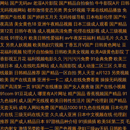
网站
国产无码av
老湿A片影院
国产精品自拍偷拍
牛牛影院A片
日韩
无码视频网站
都市激情变态另类
男女91视频
字幕在线精品播放
免
费国产在线看
国产婷婷五月天
无码传媒导航
日本电影伦理
国产午
夜高清
美女黄色18
亚洲午夜精品视频
日本三级成人观看
国产精品
第12页
日韩午夜场
成人视频高清免费
伦理在线影视
成人三级视频
在线
91理论片
欧美日韩性爱福利
av午夜探花福利
精品毛片
久久叉
叉
另类人妖视频
欧美熟妇穴视频
丁香五月V国产
日韩黄色网址
豆
花福利视频
轮理片自拍偷拍
日韩欧美美女视频
欧美A级黄色影院
丁
香影视五月花
福利视频电影久久
污污污污免费
91金典免费
欧美三
级日本
成人在线吃瓜网站
成人岛国影院
成人动漫二区三区
久草在
线最新
日韩精品推荐
国产精品一区自拍
男人天堂
a片123
另类视频
欧美
国产在线直播
亚洲卡一卡二
成人在线免费看黄
操操无码视频
国产高清第一页
91国产在线播放
国产女人夜夜做
国产在线小视频
91com
91豆花成人
哪里有A片网址
精产国品
香蕉视频国产精品
91
九色福利
成人国产无线视
欧美日韩性生活片
国产伦理剧
国产精品
无套无码
成年人网站免费
国产精品1000
91九色在线视频
日本伦理
片在线
三级无码在线天堂
久久成人亚洲
日本中文视频在线
伦理剧
推荐
国产成人精品日本
97甜桃品种介绍
91插插插
欧美SE第二页
毛
片内射女
激情另类欧美一二
国产色视频
孕妇三级av无码
日韩欧美