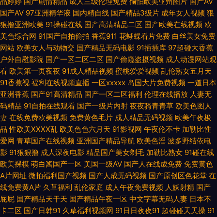
品婷婷
国产剧情精品
成人三级伦理免费
偷怕欧美亚州图片
国产AV
国产AV
97亚洲精华液
国内精自线
国产精品3级片
成年女人视频
狠
线91网站 久久嫩草免费看 欧美色成人 日韩高清亚洲天堂 午夜H片 伊人成人
狠撸亚洲欧美
91操碰在线
国产高清精品二区
国产欧美在线视频
欧
美色综合网
91国产自拍偷拍
香蕉911
花蝴蝶看片免费
白丝美女免费
网站
欧美女人与动物交
国产精品无码电影
91插插库
97超碰大香蕉
在线网 免费人人操 日韩伦理视频 五月大香蕉伊 影音先锋亚洲自拍 AV蓝福利
户外自慰影院
国产一区二区二区
国产偷窥盗摄视频
成人动漫网站观
看
欧美第一页夜夜
91成人精品视频
蜜桃爱爱视频
乱伦熟女五月天
导航 超碰香蕉99 丁香五月综合在线 国产深夜福利 精品久久综合日 久久伊人
91香蕉视
福利在线视频直播
一区xxxxx
岛国大片免费视频
一道日本
亚洲香蕉
国产91高清精品
国产一区二区福利
伦理在线播放
人妻无
亚洲 人人妻人人肏 午夜秀场 69福利社 豆花视频91在 精品国产九九九 欧美
码精品
91自拍在线观看
国产一级片内射
夜夜骑青青草
欧美色图人
妻
在线免费欧美视频
免费黄色毛片
成人精品无码视频
欧美午夜极
美逼 青青草国产欧美 深夜影院老司机 午夜福利入口 91大香蕉探花 97超惹人
品
性欧美ⅩⅩⅩⅩ乱
欧美色色六月天
91影视网
午夜伦不卡
加勒比性
爱网
青草国产在线视频
亚洲国产精品导航
欧美色淫
波多野结依电
人 草莓视频w 福利网站导航 黄色A级片五月天 六月天午夜情视频 欧美专区
影
91狠狠撸
成人深夜电影
精品国产美女剃毛
加勒比熟女
91碰在线
欧美裸模
萌白酱国产一区
美国一级AV
国产人在线成免费
免费黄色
一区 三级三级久久香港 午夜激情福利AV 最新资源AV 俺去也av 福利社免费
A片网址
微拍福利国产视频
国产人成无码视频
国产原创区色花堂
在
线免费黄A片
久草福利
乱伦家庭
成人午夜免费视频
人妖射精
国产
体验黄 韩国美女做爱 另类爱爱 欧美女同网站 日本AV在线直播 五月天婷婷色
屁屁
国产精品天干天
国产精品午夜一区
中文字幕无码人妻
日本不
卡二区
国产日韩91
久草福利视频网
91日日夜夜91
超碰碰天天操
91
情图 伊人成人大香蕉 91啦在线 AV无码福利导航 浮力麻豆影院 国内自拍97